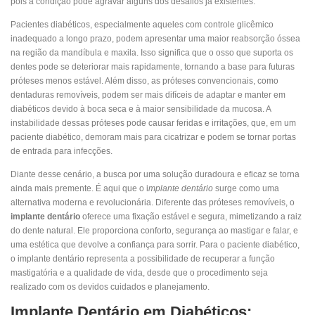
pois a condição pode agravar alguns dos desafios já existentes.
Pacientes diabéticos, especialmente aqueles com controle glicêmico
inadequado a longo prazo, podem apresentar uma maior reabsorção óssea
na região da mandíbula e maxila. Isso significa que o osso que suporta os
dentes pode se deteriorar mais rapidamente, tornando a base para futuras
próteses menos estável. Além disso, as próteses convencionais, como
dentaduras removíveis, podem ser mais difíceis de adaptar e manter em
diabéticos devido à boca seca e à maior sensibilidade da mucosa. A
instabilidade dessas próteses pode causar feridas e irritações, que, em um
paciente diabético, demoram mais para cicatrizar e podem se tornar portas
de entrada para infecções.
Diante desse cenário, a busca por uma solução duradoura e eficaz se torna
ainda mais premente. É aqui que o i
mplante dentário
surge como uma
alternativa moderna e revolucionária. Diferente das próteses removíveis, o
implante dentário
oferece uma fixação estável e segura, mimetizando a raiz
do dente natural. Ele proporciona conforto, segurança ao mastigar e falar, e
uma estética que devolve a confiança para sorrir. Para o paciente diabético,
o implante dentário representa a possibilidade de recuperar a função
mastigatória e a qualidade de vida, desde que o procedimento seja
realizado com os devidos cuidados e planejamento.
Implante Dentário em Diabéticos: