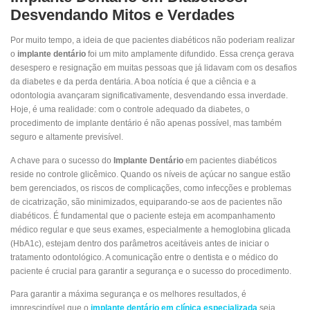
Desvendando Mitos e Verdades
Por muito tempo, a ideia de que pacientes diabéticos não poderiam realizar
o
implante dentário
foi um mito amplamente difundido. Essa crença gerava
desespero e resignação em muitas pessoas que já lidavam com os desafios
da diabetes e da perda dentária. A boa notícia é que a ciência e a
odontologia avançaram significativamente, desvendando essa inverdade.
Hoje, é uma realidade: com o controle adequado da diabetes, o
procedimento de implante dentário é não apenas possível, mas também
seguro e altamente previsível.
A chave para o sucesso do
Implante Dentário
em pacientes diabéticos
reside no controle glicêmico. Quando os níveis de açúcar no sangue estão
bem gerenciados, os riscos de complicações, como infecções e problemas
de cicatrização, são minimizados, equiparando-se aos de pacientes não
diabéticos. É fundamental que o paciente esteja em acompanhamento
médico regular e que seus exames, especialmente a hemoglobina glicada
(HbA1c), estejam dentro dos parâmetros aceitáveis antes de iniciar o
tratamento odontológico. A comunicação entre o dentista e o médico do
paciente é crucial para garantir a segurança e o sucesso do procedimento.
Para garantir a máxima segurança e os melhores resultados, é
imprescindível que o
implante dentário em clínica especializada
seja