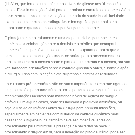
(HbA1c), que fornece uma média dos níveis de glicose nos últimos três
meses. Essa informação é vital para determinar o controle da diabetes. Além
disso, será realizada uma avaliação detalhada da saúde bucal, incluindo
exames de imagem como radiografias e tomografias, para analisar a
quantidade e qualidade óssea disponível para o implante.
O planejamento do tratamento é uma etapa crucial e, para pacientes
diabéticos, a colaboração entre o dentista e o médico que acompanha a
diabetes é indispensável. Essa equipe multidisciplinar garantirá que o
paciente esteja em condições ideais de saúde para o procedimento. O
dentista informará o médico sobre o plano de tratamento e o médico, por sua
vez, fornecerá orientações sobre o controle glicêmico antes, durante e após
a cirurgia. Essa comunicação evita surpresas e otimiza os resultados.
Os cuidados pré-operatórios são de suma importância. O controle rigoroso
da glicemia é a prioridade número um. O paciente deve seguir à risca as
recomendações médicas para manter os níveis de açúcar no sangue
estáveis. Em alguns casos, pode ser indicada a profilaxia antibiótica, ou
seja, o uso de antibióticos antes da cirurgia para prevenir infecções,
especialmente em pacientes com histórico de controle glicêmico mais
desafiador. A higiene bucal também deve ser impecável antes do
procedimento para minimizar a presença de bactérias na boca. O
procedimento cirúrgico em si, para a inserção do pino de titânio, pode ser