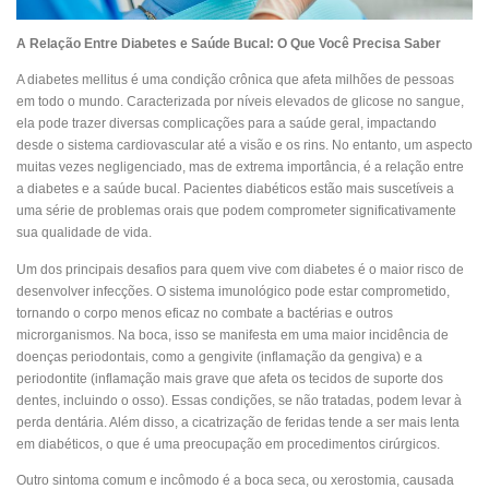
A Relação Entre Diabetes e Saúde Bucal: O Que Você Precisa Saber
A diabetes mellitus é uma condição crônica que afeta milhões de pessoas
em todo o mundo. Caracterizada por níveis elevados de glicose no sangue,
ela pode trazer diversas complicações para a saúde geral, impactando
desde o sistema cardiovascular até a visão e os rins. No entanto, um aspecto
muitas vezes negligenciado, mas de extrema importância, é a relação entre
a diabetes e a saúde bucal. Pacientes diabéticos estão mais suscetíveis a
uma série de problemas orais que podem comprometer significativamente
sua qualidade de vida.
Um dos principais desafios para quem vive com diabetes é o maior risco de
desenvolver infecções. O sistema imunológico pode estar comprometido,
tornando o corpo menos eficaz no combate a bactérias e outros
microrganismos. Na boca, isso se manifesta em uma maior incidência de
doenças periodontais, como a gengivite (inflamação da gengiva) e a
periodontite (inflamação mais grave que afeta os tecidos de suporte dos
dentes, incluindo o osso). Essas condições, se não tratadas, podem levar à
perda dentária. Além disso, a cicatrização de feridas tende a ser mais lenta
em diabéticos, o que é uma preocupação em procedimentos cirúrgicos.
Outro sintoma comum e incômodo é a boca seca, ou xerostomia, causada