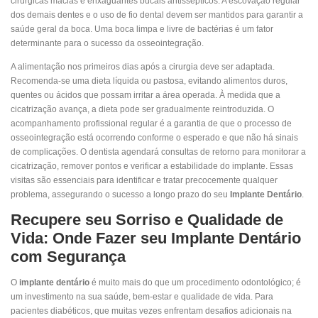
cirúrgicas macias e enxaguantes bucais antissépticos. A escovação regular
dos demais dentes e o uso de fio dental devem ser mantidos para garantir a
saúde geral da boca. Uma boca limpa e livre de bactérias é um fator
determinante para o sucesso da osseointegração.
A alimentação nos primeiros dias após a cirurgia deve ser adaptada.
Recomenda-se uma dieta líquida ou pastosa, evitando alimentos duros,
quentes ou ácidos que possam irritar a área operada. À medida que a
cicatrização avança, a dieta pode ser gradualmente reintroduzida. O
acompanhamento profissional regular é a garantia de que o processo de
osseointegração está ocorrendo conforme o esperado e que não há sinais
de complicações. O dentista agendará consultas de retorno para monitorar a
cicatrização, remover pontos e verificar a estabilidade do implante. Essas
visitas são essenciais para identificar e tratar precocemente qualquer
problema, assegurando o sucesso a longo prazo do seu
Implante Dentário
.
Recupere seu Sorriso e Qualidade de
Vida: Onde Fazer seu Implante Dentário
com Segurança
O
implante dentário
é muito mais do que um procedimento odontológico; é
um investimento na sua saúde, bem-estar e qualidade de vida. Para
pacientes diabéticos, que muitas vezes enfrentam desafios adicionais na