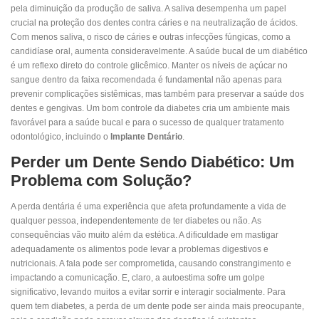
pela diminuição da produção de saliva. A saliva desempenha um papel
crucial na proteção dos dentes contra cáries e na neutralização de ácidos.
Com menos saliva, o risco de cáries e outras infecções fúngicas, como a
candidíase oral, aumenta consideravelmente. A saúde bucal de um diabético
é um reflexo direto do controle glicêmico. Manter os níveis de açúcar no
sangue dentro da faixa recomendada é fundamental não apenas para
prevenir complicações sistêmicas, mas também para preservar a saúde dos
dentes e gengivas. Um bom controle da diabetes cria um ambiente mais
favorável para a saúde bucal e para o sucesso de qualquer tratamento
odontológico, incluindo o
Implante Dentário
.
Perder um Dente Sendo Diabético: Um
Problema com Solução?
A perda dentária é uma experiência que afeta profundamente a vida de
qualquer pessoa, independentemente de ter diabetes ou não. As
consequências vão muito além da estética. A dificuldade em mastigar
adequadamente os alimentos pode levar a problemas digestivos e
nutricionais. A fala pode ser comprometida, causando constrangimento e
impactando a comunicação. E, claro, a autoestima sofre um golpe
significativo, levando muitos a evitar sorrir e interagir socialmente. Para
quem tem diabetes, a perda de um dente pode ser ainda mais preocupante,