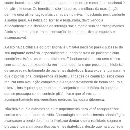
saúde bucal, a possibilidade de recuperar um sorriso completo e funcional é
um alívio imenso. Os benefícios são inúmeros: a melhora da mastigação
permite uma alimentação mais variada e nutritiva, impactando positivamente
a saúde geral. A estética do sorriso é restaurada, devolvendo a
autoconfiança e a liberdade de interagir socialmente sem constrangimentos.
A fala se torna mais clara e a sensação de ter dentes fixos e naturais é
incomparável.
A escolha da clínica e do profissional é um fator decisivo para o sucesso do
seu
implante dentário
, especialmente quando se trata de pacientes com
condições sistêmicas como a diabetes. É fundamental buscar uma clínica
com comprovada experiência em implantodontia e que possua um histórico
de sucesso no tratamento de pacientes diabéticos. Essa experiência garante
que o profissional compreende as particularidades da condição, sabe como
realizar uma avaliação completa e planejar o tratamento de forma segura e
eficaz. Uma equipe que trabalha em conjunto com o médico do paciente,
que se preocupa com o controle glicêmico e que oferece um
acompanhamento pós-operatório rigoroso, faz toda a diferença.
Não deixe que a diabetes seja um impedimento para você recuperar seu
sorriso e sua qualidade de vida. A tecnologia e o conhecimento odontológico
avançaram a ponto de tornar o
implante dentário
uma realidade segura e
previsível para a maioria dos pacientes diabéticos, desde que haja controle