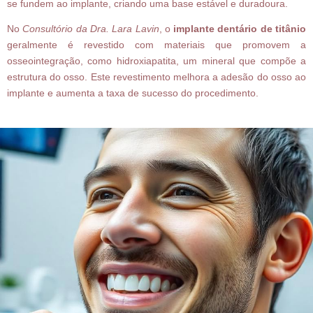
se fundem ao implante, criando uma base estável e duradoura.
No
Consultório da Dra. Lara Lavin
, o
implante dentário de titânio
geralmente é revestido com materiais que promovem a
osseointegração, como hidroxiapatita, um mineral que compõe a
estrutura do osso. Este revestimento melhora a adesão do osso ao
implante e aumenta a taxa de sucesso do procedimento.