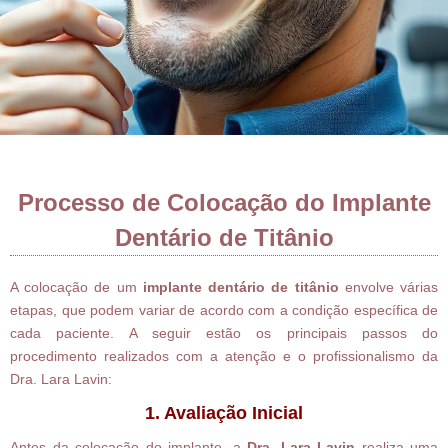
Processo de Colocação do Implante
Dentário de Titânio
A colocação de um
implante dentário de titânio
envolve várias
etapas, que podem variar de acordo com a condição específica de
cada paciente. A seguir estão os principais passos do
procedimento realizados com a atenção e o profissionalismo da
Dra. Lara Lavin:
1. Avaliação Inicial
Antes da colocação do implante, a
Dra. Lara Lavin
realiza uma