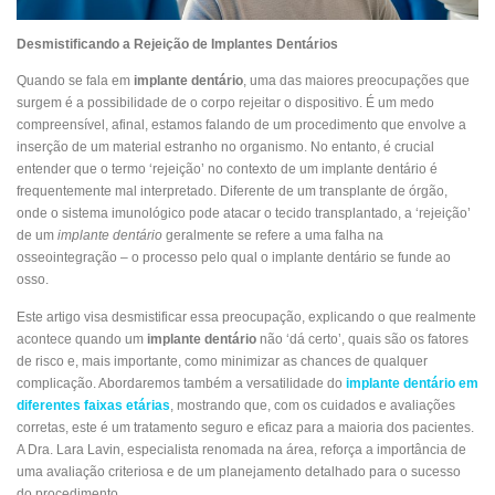
Desmistificando a Rejeição de Implantes Dentários
Quando se fala em
implante dentário
, uma das maiores preocupações que
surgem é a possibilidade de o corpo rejeitar o dispositivo. É um medo
compreensível, afinal, estamos falando de um procedimento que envolve a
inserção de um material estranho no organismo. No entanto, é crucial
entender que o termo ‘rejeição’ no contexto de um implante dentário é
frequentemente mal interpretado. Diferente de um transplante de órgão,
onde o sistema imunológico pode atacar o tecido transplantado, a ‘rejeição’
de um
implante dentário
geralmente se refere a uma falha na
osseointegração – o processo pelo qual o implante dentário se funde ao
osso.
Este artigo visa desmistificar essa preocupação, explicando o que realmente
acontece quando um
implante dentário
não ‘dá certo’, quais são os fatores
de risco e, mais importante, como minimizar as chances de qualquer
complicação. Abordaremos também a versatilidade do
implante dentário em
diferentes faixas etárias
, mostrando que, com os cuidados e avaliações
corretas, este é um tratamento seguro e eficaz para a maioria dos pacientes.
A Dra. Lara Lavin, especialista renomada na área, reforça a importância de
uma avaliação criteriosa e de um planejamento detalhado para o sucesso
do procedimento.