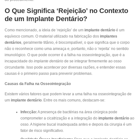
O Que Significa ‘Rejeição’ no Contexto
de um Implante Dentário?
Como mencionado, a ideia de ‘rejeição’ de um
implante dentário
é um
equívoco comum. O material utilizado na fabricação dos
implantes
dentários
, geralmente titânio, é biocompatível, o que significa que o corpo
não o reconhece como uma ameaça e, portanto, não o ‘rejeita’ no sentido
imunológico. O que pode ocorrer é a falha na osseointegração, que é a
incapacidade do
implante dentário
de se integrar firmemente ao osso
circundante. Isso pode acontecer por diversas razões, e entender essas
causas é o primeiro passo para prevenir problemas.
Causas da Falha na Osseointegração
Existem vários fatores que podem levar a uma falha na osseointegração de
um
implante dentário
. Entre os mais comuns, destacam-se:
Infecção:
A presença de bactérias na área cirúrgica pode
comprometer a cicatrização e a integração do
implante dentário
ao
osso. A higiene bucal inadequada antes e depois da cirurgia é um
fator de risco significativo.