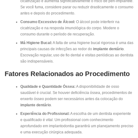
cicatrização e aumenta significativamente o risco de peri-implantite.
Se você fuma, considere parar ou reduzir drasticamente o consumo
antes e depois do procedimento.
Consumo Excessivo de Álcool:
O álcool pode interferir na
cicatrização e na resposta imunológica do corpo. Modere o
consumo durante o período de recuperação.
Má Higiene Bucal:
A falta de uma higiene bucal rigorosa é uma das
principais causas de infecções ao redor do
implante dentário
.
Escovação regular, uso de fio dental e visitas periódicas ao dentista
são indispensáveis.
Fatores Relacionados ao Procedimento
Qualidade e Quantidade Óssea:
A disponibilidade de osso
saudável é crucial. Se houver deficiência óssea, procedimentos de
enxerto ósseo podem ser necessários antes da colocação do
implante dentário
.
Experiência do Profissional:
A escolha de um dentista experiente
e qualificado é vital. Um profissional com conhecimento
aprofundado em implantodontia garantirá um planejamento preciso
e uma execução cirúrgica adequada.