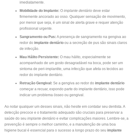
imediatamente.
Mobilidade do Implante:
O
implante dentário
deve estar
firmemente ancorado ao osso. Qualquer sensação de movimento,
por menor que seja, é um sinal de alerta grave e requer atenção
profissional urgente.
Sangramento ou Pus:
A presença de sangramento na gengiva ao
redor do
implante dentário
ou a secreção de pus são sinais claros
de infecção.
Mau Hálito Persistente:
O mau hálito, especialmente se
acompanhado de um gosto desagradável na boca, pode ser um
sintoma de peri-implantite, uma infecção que afeta os tecidos ao
redor do implante dentário.
Retração Gengival:
Se a gengiva ao redor do
implante dentário
começar a recuar, expondo parte do implante dentário, isso pode
indicar um problema ósseo ou gengival.
Ao notar qualquer um desses sinais, não hesite em contatar seu dentista. A
detecção precoce e o tratamento adequado são cruciais para preservar a
saúde do seu
implante dentário
e evitar complicações maiores. Lembre-se, a
prevenção é sempre o melhor caminho, e a manutenção de uma boa
higiene bucal é essencial para o sucesso a longo prazo do seu
implante