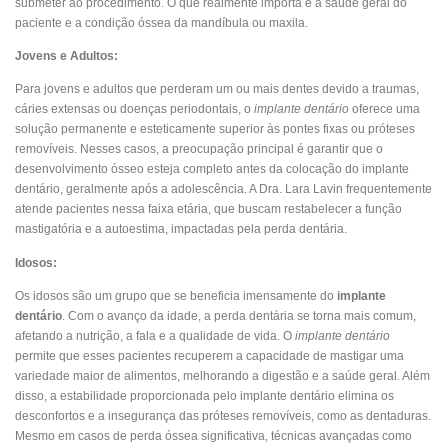
submeter ao procedimento. O que realmente importa é a saúde geral do
paciente e a condição óssea da mandíbula ou maxila.
Jovens e Adultos:
Para jovens e adultos que perderam um ou mais dentes devido a traumas,
cáries extensas ou doenças periodontais, o
implante dentário
oferece uma
solução permanente e esteticamente superior às pontes fixas ou próteses
removíveis. Nesses casos, a preocupação principal é garantir que o
desenvolvimento ósseo esteja completo antes da colocação do implante
dentário, geralmente após a adolescência. A Dra. Lara Lavin frequentemente
atende pacientes nessa faixa etária, que buscam restabelecer a função
mastigatória e a autoestima, impactadas pela perda dentária.
Idosos:
Os idosos são um grupo que se beneficia imensamente do
implante
dentário
. Com o avanço da idade, a perda dentária se torna mais comum,
afetando a nutrição, a fala e a qualidade de vida. O
implante dentário
permite que esses pacientes recuperem a capacidade de mastigar uma
variedade maior de alimentos, melhorando a digestão e a saúde geral. Além
disso, a estabilidade proporcionada pelo implante dentário elimina os
desconfortos e a insegurança das próteses removíveis, como as dentaduras.
Mesmo em casos de perda óssea significativa, técnicas avançadas como