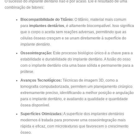
O sucesso do
implante dentário
não é por acaso. Ele é resultado de uma
combinação de fatores:
Biocompatibilidade do Titânio:
O titânio, material mais comum
para
implantes dentários
, é altamente biocompatível. Isso significa
que o corpo o aceita sem reações adversas, permitindo que as
células ósseas cresçam e se unam diretamente à superfície do
implante dentário
.
Osseointegração:
Este processo biológico único é a chave para a
estabilidade e durabilidade do implante dentário. A fusão do osso
com o implante dentário cria uma base sólida e permanente para a
prótese.
Avanços Tecnológicos:
Técnicas de imagem 3D, como a
tomografia computadorizada, permitem um planejamento cirúrgico
extremamente preciso, identificando a melhor posição e angulação
para o implante dentário, e avaliando a qualidade e quantidade
óssea disponível.
Superfícies Otimizadas:
A superfície dos
implantes dentários
modernos é tratada para promover uma osseointegração mais
rápida e eficaz, com microtexturas que favorecem o crescimento
ósseo.