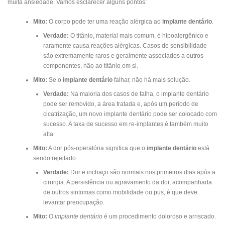
muita ansiedade. Vamos esclarecer alguns pontos:
Mito:
O corpo pode ter uma reação alérgica ao
implante dentário
.
Verdade:
O titânio, material mais comum, é hipoalergênico e
raramente causa reações alérgicas. Casos de sensibilidade
são extremamente raros e geralmente associados a outros
componentes, não ao titânio em si.
Mito:
Se o
implante dentário
falhar, não há mais solução.
Verdade:
Na maioria dos casos de falha, o implante dentário
pode ser removido, a área tratada e, após um período de
cicatrização, um novo implante dentário pode ser colocado com
sucesso. A taxa de sucesso em re-implantes é também muito
alta.
Mito:
A dor pós-operatória significa que o
implante dentário
está
sendo rejeitado.
Verdade:
Dor e inchaço são normais nos primeiros dias após a
cirurgia. A persistência ou agravamento da dor, acompanhada
de outros sintomas como mobilidade ou pus, é que deve
levantar preocupação.
Mito:
O
implante dentário
é um procedimento doloroso e arriscado.