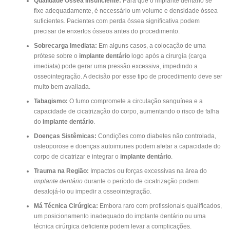
Qualidade Óssea Insuficiente:
Para que o implante dentário se
fixe adequadamente, é necessário um volume e densidade óssea
suficientes. Pacientes com perda óssea significativa podem
precisar de enxertos ósseos antes do procedimento.
Sobrecarga Imediata:
Em alguns casos, a colocação de uma
prótese sobre o
implante dentário
logo após a cirurgia (carga
imediata) pode gerar uma pressão excessiva, impedindo a
osseointegração. A decisão por esse tipo de procedimento deve ser
muito bem avaliada.
Tabagismo:
O fumo compromete a circulação sanguínea e a
capacidade de cicatrização do corpo, aumentando o risco de falha
do
implante dentário
.
Doenças Sistêmicas:
Condições como diabetes não controlada,
osteoporose e doenças autoimunes podem afetar a capacidade do
corpo de cicatrizar e integrar o
implante dentário
.
Trauma na Região:
Impactos ou forças excessivas na área do
implante dentário
durante o período de cicatrização podem
desalojá-lo ou impedir a osseointegração.
Má Técnica Cirúrgica:
Embora raro com profissionais qualificados,
um posicionamento inadequado do implante dentário ou uma
técnica cirúrgica deficiente podem levar a complicações.