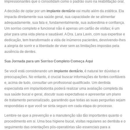
impressionantes que o consolidam como o padrão ouro na reabilitação oral.
A decisão de optar por um
implante dentário
vai muito além da estética. Ela
impacta diretamente sua saúde geral, sua capacidade de se alimentar
adequadamente, sua fala e, fundamentalmente, sua autoestima e confiança.
Um sorriso completo e funcional não é apenas um cartão de visitas; é um
pilar para uma vida plena e saudável. A Dra. Lara Lavin, com sua expertise e
dedicação, tem transformado a vida de inúmeros pacientes, devolvendo-lhes
a alegria de sorrir e a liberdade de viver sem as limitações impostas pela
ausência de dentes.
Sua Jornada para um Sorriso Completo Começa Aqui
Se você está considerando um
implante dentário
, é natural ter dúvidas e
preocupações. No entanto, é crucial buscar informações de fontes confiáveis
e, acima de tudo, consultar um profissional qualificado. Um dentista
especialista em implantodontia poderá realizar uma avaliação completa da
sua saúde bucal e geral, discutir suas expectativas e apresentar um plano
de tratamento personalizado, garantindo que todas as suas perguntas sejam
respondidas e que você se sinta seguro em cada etapa do processo.
Lembre-se que a prevenção e a manutenção são tão importantes quanto o
procedimento em si. Uma boa higiene bucal, visitas regulares ao dentista e o
seguimento das orientações pós-operatórias são essenciais para a